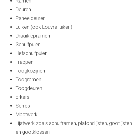
Ramen
Deuren
Paneeldeuren
Luiken (ook Louvre luiken)
Draaikiepramen
Schuifpuien
Hefschuifpuien
Trappen
Toogkozijnen
Toogramen
Toogdeuren
Erkers
Serres
Maatwerk
Lijstwerk zoals schuiframen, plafondlijsten, gootlijsten
en gootklossen