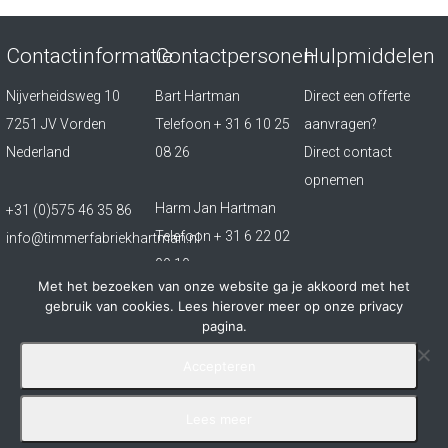
Contactinformatie
Contactpersonen
Hulpmiddelen
Nijverheidsweg 10
Bart Hartman
Direct een offerte
7251 JV Vorden
Telefoon
+ 31 6 10 25
aanvragen?
Nederland
08 26
Direct contact
opnemen
Harm Jan Hartman
+31 (0)575 46 35 86
Telefoon
+ 31 6 22 02
info@timmerfabriekhartman.nl
09 10
Met het bezoeken van onze website ga je akkoord met het
gebruik van cookies. Lees hierover meer op onze privacy
Copyright 2019 - Timmerfabriek Hartman
pagina.
Ontwikkeld door Best4u Group B.V.
Accepteren
Lees meer